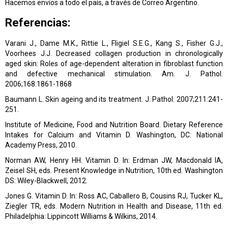
Hacemos envíos a todo el país, a través de Correo Argentino
.
Referencias:
Varani J., Dame M.K., Rittie L., Fligiel S.E.G., Kang S., Fisher G.J.,
Voorhees J.J. Decreased collagen production in chronologically
aged skin: Roles of age-dependent alteration in fibroblast function
and defective mechanical stimulation. Am. J. Pathol.
2006;168:1861-1868
Baumann L. Skin ageing and its treatment. J. Pathol. 2007;211:241-
251.
Institute of Medicine, Food and Nutrition Board. Dietary Reference
Intakes for Calcium and Vitamin D. Washington, DC: National
Academy Press, 2010.
Norman AW, Henry HH. Vitamin D. In: Erdman JW, Macdonald IA,
Zeisel SH, eds. Present Knowledge in Nutrition, 10th ed. Washington
DS: Wiley-Blackwell, 2012.
Jones G. Vitamin D. In: Ross AC, Caballero B, Cousins RJ, Tucker KL,
Ziegler TR, eds. Modern Nutrition in Health and Disease, 11th ed.
Philadelphia: Lippincott Williams & Wilkins, 2014.