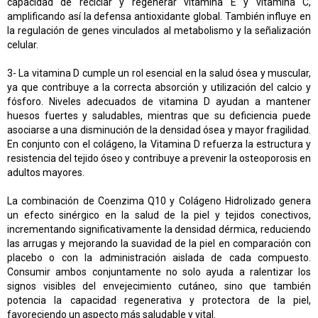
capacidad de reciclar y regenerar vitamina E y vitamina C,
amplificando así la defensa antioxidante global. También influye en
la regulación de genes vinculados al metabolismo y la señalización
celular.
3-
La vitamina D cumple un rol esencial en la salud ósea y muscular,
ya que contribuye a la correcta absorción y utilización del calcio y
fósforo. Niveles adecuados de vitamina D ayudan a mantener
huesos fuertes y saludables, mientras que su deficiencia puede
asociarse a una disminución de la densidad ósea y mayor fragilidad.
En conjunto con el
colágeno, la Vitamina D refuerza la estructura y
resistencia del tejido óseo y contribuye a prevenir la osteoporosis en
adultos mayores.
La combinación de Coenzima Q10 y Colágeno Hidrolizado genera
un efecto sinérgico en la salud de la piel y tejidos conectivos,
incrementando significativamente la densidad dérmica, reduciendo
las arrugas y mejorando la suavidad de la piel en comparación con
placebo o con la administración aislada de cada compuesto.
Consumir ambos conjuntamente no solo ayuda a ralentizar los
signos visibles del envejecimiento cutáneo, sino que también
potencia la capacidad regenerativa y protectora de la piel,
favoreciendo un aspecto más saludable y vital.